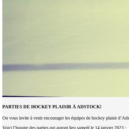
PARTIES DE HOCKEY PLAISIR À ADSTOCK!
On vous invite à venir encourager les équipes de hockey plaisir d’Ad
Voici l’horaire des parties qui auront lieu samedi le 14 janvier 2023 :