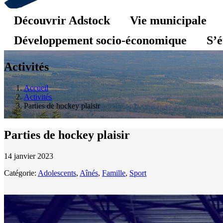
Découvrir Adstock
Vie municipale
Développement socio-économique
S’é
Activités
Accueil
Activités
Parties de hockey plaisir
Parties de hockey plaisir
14 janvier 2023
Catégorie:
Adolescents
,
Aînés
,
Famille
,
Sport