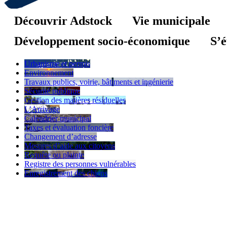
Découvrir Adstock
Vie municipale
Développement socio-économique
S’é
Urbanisme et permis
Environnement
Travaux publics, voirie, bâtiments et ingénierie
Sécurité publique
Gestion des matières résiduelles
L’Arrivage
Calendrier municipal
Taxes et évaluation foncière
Changement d’adresse
Mesures d’aide aux citoyens
Requête ou plainte
Registre des personnes vulnérables
Enregistrement des chiens