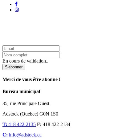
L'Infolettre d'Adstock
En cours de validation...
S'abonner
Merci de vous être abonné !
Bureau municipal
35, rue Principale Ouest
Adstock (Québec) G0N 1S0
T:
418 422-2135
F:
418 422-2134
C:
info@adstock.ca