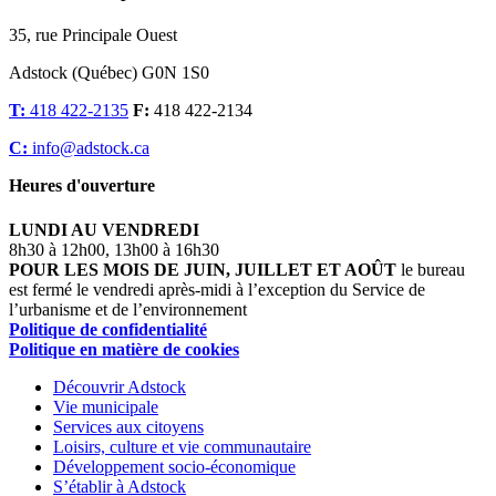
35, rue Principale Ouest
Adstock (Québec) G0N 1S0
T:
418 422-2135
F:
418 422-2134
C:
info@adstock.ca
Heures d'ouverture
LUNDI AU VENDREDI
8h30 à 12h00, 13h00 à 16h30
POUR LES MOIS DE JUIN, JUILLET ET AOÛT
le bureau
est fermé le vendredi après-midi à l’exception du Service de
l’urbanisme et de l’environnement
Politique de confidentialité
Politique en matière de cookies
Découvrir Adstock
Vie municipale
Services aux citoyens
Loisirs, culture et vie communautaire
Développement socio-économique
S’établir à Adstock