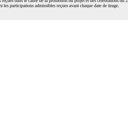
s reçues dans le cadre de la promotion du projet et des célébrations du 2
i les participations admissibles reçues avant chaque date de tirage.