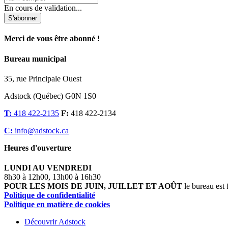
En cours de validation...
S'abonner
Merci de vous être abonné !
Bureau municipal
35, rue Principale Ouest
Adstock (Québec) G0N 1S0
T:
418 422-2135
F:
418 422-2134
C:
info@adstock.ca
Heures d'ouverture
LUNDI AU VENDREDI
8h30 à 12h00, 13h00 à 16h30
POUR LES MOIS DE JUIN, JUILLET ET AOÛT
le bureau est 
Politique de confidentialité
Politique en matière de cookies
Découvrir Adstock