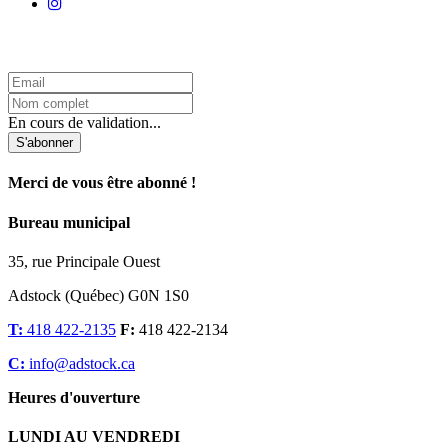
L'Infolettre d'Adstock
En cours de validation...
S'abonner
Merci de vous être abonné !
Bureau municipal
35, rue Principale Ouest
Adstock (Québec) G0N 1S0
T:
418 422-2135
F:
418 422-2134
C:
info@adstock.ca
Heures d'ouverture
LUNDI AU VENDREDI