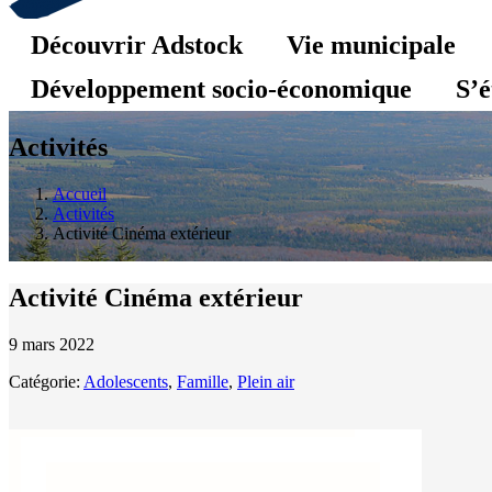
Découvrir Adstock
Vie municipale
Développement socio-économique
S’é
Activités
Accueil
Activités
Activité Cinéma extérieur
Activité Cinéma extérieur
9 mars 2022
Catégorie:
Adolescents
,
Famille
,
Plein air