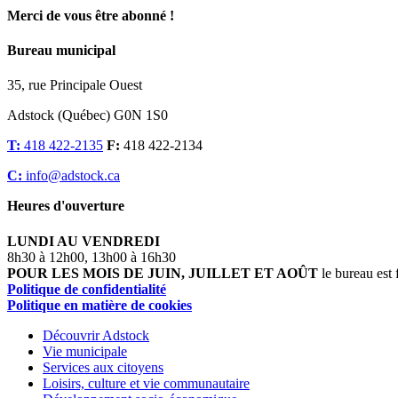
Merci de vous être abonné !
Bureau municipal
35, rue Principale Ouest
Adstock (Québec) G0N 1S0
T:
418 422-2135
F:
418 422-2134
C:
info@adstock.ca
Heures d'ouverture
LUNDI AU VENDREDI
8h30 à 12h00, 13h00 à 16h30
POUR LES MOIS DE JUIN, JUILLET ET AOÛT
le bureau est 
Politique de confidentialité
Politique en matière de cookies
Découvrir Adstock
Vie municipale
Services aux citoyens
Loisirs, culture et vie communautaire