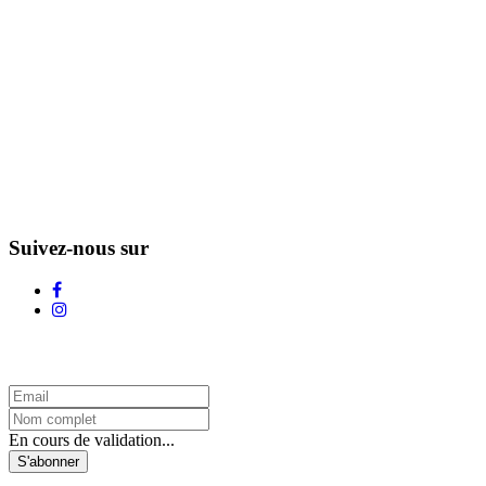
Suivez-nous sur
L'Infolettre d'Adstock
En cours de validation...
S'abonner