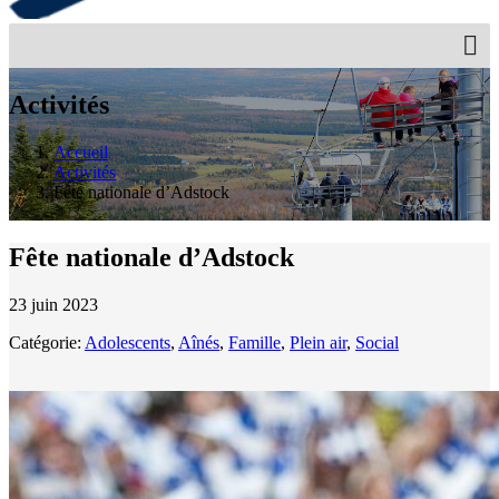
Activités
Accueil
Activités
Fête nationale d’Adstock
Fête nationale d’Adstock
23 juin 2023
Catégorie:
Adolescents
,
Aînés
,
Famille
,
Plein air
,
Social