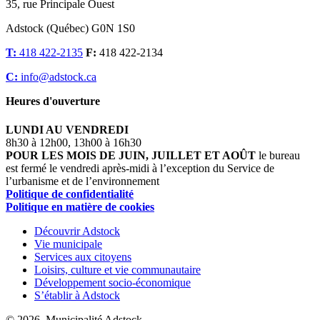
35, rue Principale Ouest
Adstock (Québec) G0N 1S0
T:
418 422-2135
F:
418 422-2134
C:
info@adstock.ca
Heures d'ouverture
LUNDI AU VENDREDI
8h30 à 12h00, 13h00 à 16h30
POUR LES MOIS DE JUIN, JUILLET ET AOÛT
le bureau
est fermé le vendredi après-midi à l’exception du Service de
l’urbanisme et de l’environnement
Politique de confidentialité
Politique en matière de cookies
Découvrir Adstock
Vie municipale
Services aux citoyens
Loisirs, culture et vie communautaire
Développement socio-économique
S’établir à Adstock
© 2026, Municipalité Adstock