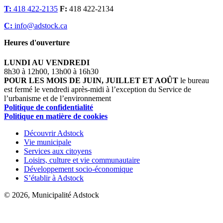
T:
418 422-2135
F:
418 422-2134
C:
info@adstock.ca
Heures d'ouverture
LUNDI AU VENDREDI
8h30 à 12h00, 13h00 à 16h30
POUR LES MOIS DE JUIN, JUILLET ET AOÛT
le bureau
est fermé le vendredi après-midi à l’exception du Service de
l’urbanisme et de l’environnement
Politique de confidentialité
Politique en matière de cookies
Découvrir Adstock
Vie municipale
Services aux citoyens
Loisirs, culture et vie communautaire
Développement socio-économique
S’établir à Adstock
© 2026, Municipalité Adstock