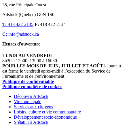
35, rue Principale Ouest
Adstock (Québec) G0N 1S0
T:
418 422-2135
F:
418 422-2134
C:
info@adstock.ca
Heures d'ouverture
LUNDI AU VENDREDI
8h30 à 12h00, 13h00 à 16h30
POUR LES MOIS DE JUIN, JUILLET ET AOÛT
le bureau
est fermé le vendredi après-midi à l’exception du Service de
l’urbanisme et de l’environnement
Politique de confidentialité
Politique en matière de cookies
Découvrir Adstock
Vie municipale
Services aux citoyens
Loisirs, culture et vie communautaire
Développement socio-économique
S’établir à Adstock