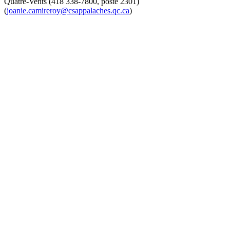
Quatre-Vents (418 338-7800, poste 2301)
(
joanie.camireroy@csappalaches.qc.ca
)