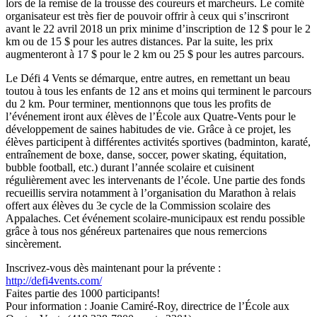
lors de la remise de la trousse des coureurs et marcheurs. Le comité
organisateur est très fier de pouvoir offrir à ceux qui s’inscriront
avant le 22 avril 2018 un prix minime d’inscription de 12 $ pour le 2
km ou de 15 $ pour les autres distances. Par la suite, les prix
augmenteront à 17 $ pour le 2 km ou 25 $ pour les autres parcours.
Le Défi 4 Vents se démarque, entre autres, en remettant un beau
toutou à tous les enfants de 12 ans et moins qui terminent le parcours
du 2 km. Pour terminer, mentionnons que tous les profits de
l’événement iront aux élèves de l’École aux Quatre-Vents pour le
développement de saines habitudes de vie. Grâce à ce projet, les
élèves participent à différentes activités sportives (badminton, karaté,
entraînement de boxe, danse, soccer, power skating, équitation,
bubble football, etc.) durant l’année scolaire et cuisinent
régulièrement avec les intervenants de l’école. Une partie des fonds
recueillis servira notamment à l’organisation du Marathon à relais
offert aux élèves du 3e cycle de la Commission scolaire des
Appalaches. Cet événement scolaire-municipaux est rendu possible
grâce à tous nos généreux partenaires que nous remercions
sincèrement.
Inscrivez-vous dès maintenant pour la prévente :
http://defi4vents.com/
Faites partie des 1000 participants!
Pour information : Joanie Camiré-Roy, directrice de l’École aux