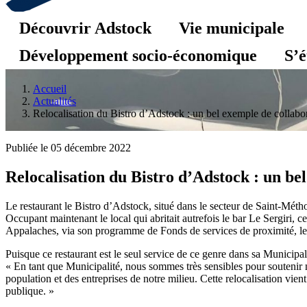
Découvrir Adstock
Vie municipale
Développement socio-économique
S’é
Accueil
Actualités
Relocalisation du Bistro d’Adstock : un bel exemple de collabor
Publiée le 05 décembre 2022
Relocalisation du Bistro d’Adstock : un be
Le restaurant le Bistro d’Adstock, situé dans le secteur de Saint-Méth
Occupant maintenant le local qui abritait autrefois le bar Le Sergir
Appalaches, via son programme de Fonds de services de proximité, le 
Puisque ce restaurant est le seul service de ce genre dans sa Municip
« En tant que Municipalité, nous sommes très sensibles pour soutenir no
population et des entreprises de notre milieu. Cette relocalisation vie
publique. »