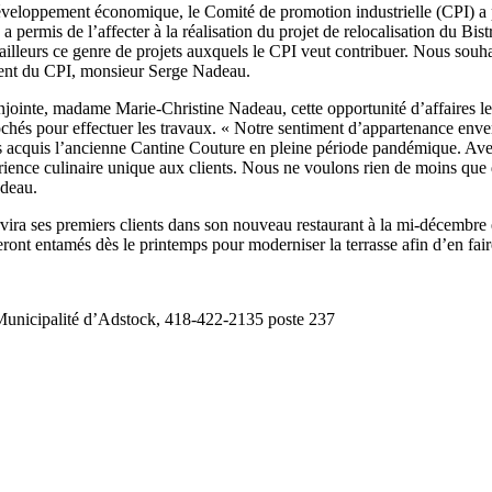
éveloppement économique, le Comité de promotion industrielle (CPI) a p
ermis de l’affecter à la réalisation du projet de relocalisation du B
d’ailleurs ce genre de projets auxquels le CPI veut contribuer. Nous souh
ident du CPI, monsieur Serge Nadeau.
inte, madame Marie-Christine Nadeau, cette opportunité d’affaires leur
chés pour effectuer les travaux. « Notre sentiment d’appartenance envers
ns acquis l’ancienne Cantine Couture en pleine période pandémique. A
ience culinaire unique aux clients. Nous ne voulons rien de moins que 
adeau.
vira ses premiers clients dans son nouveau restaurant à la mi-décembre 
seront entamés dès le printemps pour moderniser la terrasse afin d’en faire
unicipalité d’Adstock, 418-422-2135 poste 237